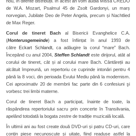
nou, în diferite distribuții.
În acest an vom audia
Missa CREDO
de W.A. Mozart, Psalmul 45 de Zsolt Gardonyi, un marș
norvegian, Jubilate Deo de Peter Angela, precum și Nachtlied
de Max Reger.
Corul de tineret Bach
al Bisericii Evanghelice C.A.
(
Honterusgemeinde
) a fost înființat în anul 1993 de
către
Eckart Schlandt
, ca adăugire la corul “mare” Bach.
Începând cu anul 2004,
Steffen Schlandt
este dirijorul, atât al
corului de tineret, cât și al corului mare Bach. Cântăreții au
alcătuit împreună, un repertoriu ce cuprinde intonări pentru 4
până la 8 voci, din perioada Evului Mediu până la modernism.
Cei aproximativ 20 de membrii fac parte din 6 confesiuni şi
vorbesc trei limbi materne.
Corul de tineret Bach a participat, înainte de toate, la
răspândirea repertoriului sacru prin concerte în Transilvania,
apelând totodată la bogata zestre de tradiție muzicală locală.
În ultimii ani au fost create două DVD-uri și patru CD-uri, care
conțin piese necunoscute și uitate, fiind readuse astfel la