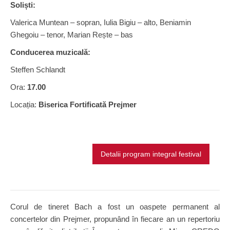
Soliști:
Valerica Muntean – sopran, Iulia Bigiu – alto, Beniamin
Ghegoiu – tenor, Marian Rește – bas
Conducerea muzicală:
Steffen Schlandt
Ora:
17.00
Locația:
Biserica Fortificată Prejmer
Detalii program integral festival
Corul de tineret Bach a fost un oaspete permanent al
concertelor din Prejmer, propunând în fiecare an un repertoriu