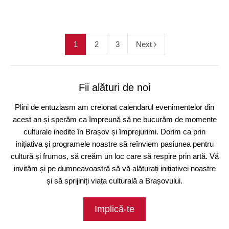
1
2
3
Next
Fii alături de noi
Plini de entuziasm am creionat calendarul evenimentelor din
acest an și sperăm ca împreună să ne bucurăm de momente
culturale inedite în Brașov și împrejurimi. Dorim ca prin
inițiativa și programele noastre să reînviem pasiunea pentru
cultură și frumos, să creăm un loc care să respire prin artă. Vă
invităm și pe dumneavoastră să vă alăturați inițiativei noastre
și să sprijiniți viața culturală a Brașovului.
Implică-te