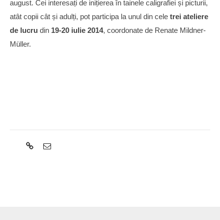
august. Cei interesați de inițierea în tainele caligrafiei și picturii,
atât copii cât și adulți, pot participa la unul din cele
trei ateliere
de lucru
din
19-20 iulie 2014
, coordonate de Renate Mildner-
Müller.