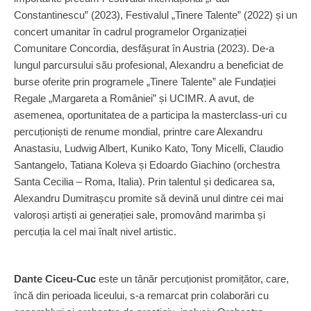
Constantinescu” (2023), Festivalul „Tinere Talente” (2022) și un
concert umanitar în cadrul programelor Organizației
Comunitare Concordia, desfășurat în Austria (2023). De-a
lungul parcursului său profesional, Alexandru a beneficiat de
burse oferite prin programele „Tinere Talente” ale Fundației
Regale „Margareta a României” și UCIMR. A avut, de
asemenea, oportunitatea de a participa la masterclass-uri cu
percuționiști de renume mondial, printre care Alexandru
Anastasiu, Ludwig Albert, Kuniko Kato, Tony Micelli, Claudio
Santangelo, Tatiana Koleva și Edoardo Giachino (orchestra
Santa Cecilia – Roma, Italia). Prin talentul și dedicarea sa,
Alexandru Dumitrașcu promite să devină unul dintre cei mai
valoroși artiști ai generației sale, promovând marimba și
percuția la cel mai înalt nivel artistic.
Dante Ciceu-Cuc
este un tânăr percuționist promițător, care,
încă din perioada liceului, s-a remarcat prin colaborări cu