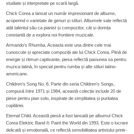
studiate și interpretate pe scară largă.
Chick Corea a lansat un număr impresionant de albume,
acoperind o varietate de genuri și stiluri. Albumele sale reflectă
atât talentul său ca pianist și compozitor, cât și dorința
constantă de a explora noi frontiere muzicale.
Armando’s Rhumba. Aceasta este una dintre cele mai
cunoscute și apreciate compoziții ale lui Chick Corea. Plină de
energie și ritmuri captivante, piesa reflectă pasiunea sa pentru
muzica latină, în special pentru rumba și alte stiluri latino-
americane.
Children’s Song No. 6. Parte din seria Children’s Songs,
compusă între 1971 și 1984, această colecție include 20 de
piese pentru pian solo, inspirate de simplitatea și puritatea
copilăriei.
Eternal Child. Această piesă a fost lansată pe albumul Chick
Corea Elektric Band II: Paint the World din 1993. Este o lucrare
delicată și emoțională, ce reflectă sensibilitatea artistului printr-