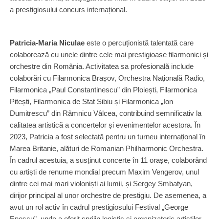
a prestigiosului concurs internațional.
Patricia-Maria Niculae
este o percuționistă talentată care
colaborează cu unele dintre cele mai prestigioase filarmonici și
orchestre din România. Activitatea sa profesională include
colaborări cu Filarmonica Brașov, Orchestra Națională Radio,
Filarmonica „Paul Constantinescu” din Ploiești, Filarmonica
Pitești, Filarmonica de Stat Sibiu și Filarmonica „Ion
Dumitrescu” din Râmnicu Vâlcea, contribuind semnificativ la
calitatea artistică a concertelor și evenimentelor acestora. În
2023, Patricia a fost selectată pentru un turneu internațional în
Marea Britanie, alături de Romanian Philharmonic Orchestra.
În cadrul acestuia, a susținut concerte în 11 orașe, colaborând
cu artiști de renume mondial precum Maxim Vengerov, unul
dintre cei mai mari violoniști ai lumii, și Sergey Smbatyan,
dirijor principal al unor orchestre de prestigiu. De asemenea, a
avut un rol activ în cadrul prestigiosului Festival „George
Enescu”, unde a oferit sprijin logistic și organizatoric artiștilor