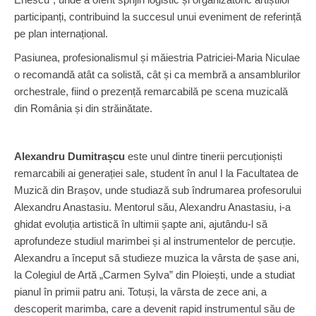
participanți, contribuind la succesul unui eveniment de referință
pe plan internațional.
Pasiunea, profesionalismul și măiestria Patriciei-Maria Niculae
o recomandă atât ca solistă, cât și ca membră a ansamblurilor
orchestrale, fiind o prezență remarcabilă pe scena muzicală
din România și din străinătate.
Alexandru Dumitrașcu
este unul dintre tinerii percuționiști
remarcabili ai generației sale, student în anul I la Facultatea de
Muzică din Brașov, unde studiază sub îndrumarea profesorului
Alexandru Anastasiu. Mentorul său, Alexandru Anastasiu, i-a
ghidat evoluția artistică în ultimii șapte ani, ajutându-l să
aprofundeze studiul marimbei și al instrumentelor de percuție.
Alexandru a început să studieze muzica la vârsta de șase ani,
la Colegiul de Artă „Carmen Sylva” din Ploiești, unde a studiat
pianul în primii patru ani. Totuși, la vârsta de zece ani, a
descoperit marimba, care a devenit rapid instrumentul său de