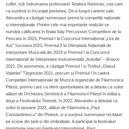
suflet, sub îndrumarea profesoarei Teodora Nistoroiu, cea care
i-a susținut și încurajat pasiunea. De-a lungul carierei sale,
Alexandru a câștigat numeroase premii la competiții naționale
și internaționale. Printre cele mai importante realizări se
numără calificarea în finala Italy Percussion Competition de la
Pescara în 2023, Premiul I la Concursul Internațional „Lira de
Aur” Suceava 2023, Premiul II la Olimpiada Națională de
Interpretare Muzicală din 2019 și Premiul I la Concursul
Internațional de Interpretare Instrumentală „Aulodia” – Brașov
2021. De asemenea, a câștigat Premiul I și Trofeul „Glasul
Valahiei” Târgoviște 2021, precum și Premiul I în cadrul
Competiției Internaționale de Muzică organizate de Filarmonica
Pitești, premiu care i-a oferit oportunitatea de a debuta ca solist
alături de Orchestra Simfonică a Filarmonicii Pitești în ediția a
doua a Festivalului Tinereții, în 2022. Alexandru a debutat ca
solist în ianuarie 2022, alături de Filarmonica „Paul
Constantinescu” din Ploiești, și a susținut numeroase recitaluri
pe scene din țară și din străinătate. A participat la festivaluri
importante precum Festivalul Internațional „Paul