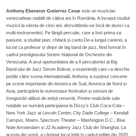
Anthony Ebenecer Gutierrez Cesar
este un muzician
venezuelean stabilit de câțiva ani în România. A început studiul
muzicii la vârsta de cinci ani, dezvoltându-se încă de atunci ca
multi-instrumentist. Pe lângă percuție, care a fost prima sa
pasiune, a studiat pian, chitară și canto.De-a lungul carierei, a
lucrat ca profesor și dirijor de big band de jazz, fiind format în
cadrul prestigiosului Sistem Național de Orchestre din
Venezuela. A avut oportunitatea de a fi percuționist al Big
Band-ului de Jazz Simon Bolivar, o experiență care i-a deschis
porțile către scena internațională. Anthony a susținut concerte
pe scene importante din America de Sud, America de Nord și
Asia, participând la numeroase festivaluri și sesiuni de
înregistrări alături de artiști renumiți. Printre realizările sale
notabile se numără participarea la Dizzy’s Club Coca-Cola –
New York Jazz at Lincoln Center, City Dade College – Kendall
Campus, Miami, Spectrum Theater – Washington D.C., Blue
Note Amsterdam și JZ Academy Jazz Club din Shanghai. La
acesta din urmă, a câștigat locul întâi în cadrul ediției din 2020