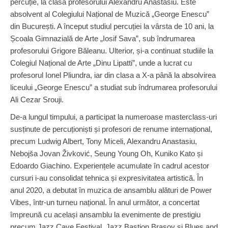
percuție, la clasa profesorului Alexandru Anastasiu. Este
absolvent al Colegiului Național de Muzică „George Enescu”
din București. A început studiul percuției la vârsta de 10 ani, la
Școala Gimnazială de Arte „Iosif Sava”, sub îndrumarea
profesorului Grigore Băleanu. Ulterior, și-a continuat studiile la
Colegiul Național de Arte „Dinu Lipatti”, unde a lucrat cu
profesorul Ionel Pliundra, iar din clasa a X-a până la absolvirea
liceului „George Enescu” a studiat sub îndrumarea profesorului
Ali Cezar Srouji.
De-a lungul timpului, a participat la numeroase masterclass-uri
susținute de percuționiști și profesori de renume internațional,
precum Ludwig Albert, Tony Miceli, Alexandru Anastasiu,
Nebojša Jovan Živković, Seung Young Oh, Kuniko Kato și
Edoardo Giachino. Experiențele acumulate în cadrul acestor
cursuri i-au consolidat tehnica și expresivitatea artistică. În
anul 2020, a debutat în muzica de ansamblu alături de Power
Vibes, într-un turneu național. În anul următor, a concertat
împreună cu același ansamblu la evenimente de prestigiu
precum Jazz Cave Festival, Jazz Bastion Brașov și Blues and