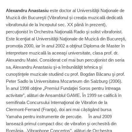
Alexandru Anastasiu
este doctor al Universităţii Naţionale de
Muzică din Bucureşti (Vibrafonul și creația muzicală dedicată
vibrafonului de la începutul sec. XX până în prezent),
percuţionist în Orchestra Naţională Radio şi solist vibrafonist.
Este licenţiat al Universităţii Naţionale de Muzică din Bucureşti,
promoția 2000, iar în anul 2002 a obţinut Diploma de Master în
interpretare muzicală la aceeaşi universitate, clasa prof. dr.
Alexandru Matei. Considerat cel mai bun percuţionist din seria
sa, Alexandru Anastasiu şi-a îmbunătăţit tehnica şi
cunoştinţele muzicale studiind cu prof. Bogdan Băcanu şi prof.
Peter Sadlo la Universitatea Mozarteum din Salzburg (2006).
În anul 1998 obţine „Premiul Fundaţiei Soros pentru întreaga
activitate”, alături de Ansamblul GAME. În 1999 se califică în
semifinala Concursului Internaţional de Vibrafon de la
Clermont-Ferrand (Franţa), doi ani mai câștigând bursa
Yamaha pentru instrumente de percuție. În anul 2009
lansează primul compact disc de vibrafon şi orchestră din
România, „Vibraphone Concertos”, alături de Orchestra