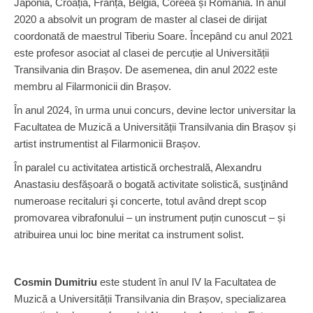
Japonia, Croația, Franța, Belgia, Coreea și România. În anul
2020 a absolvit un program de master al clasei de dirijat
coordonată de maestrul Tiberiu Soare. Începând cu anul 2021
este profesor asociat al clasei de percuție al Universității
Transilvania din Brașov. De asemenea, din anul 2022 este
membru al Filarmonicii din Brașov.
În anul 2024, în urma unui concurs, devine lector universitar la
Facultatea de Muzică a Universității Transilvania din Brașov și
artist instrumentist al Filarmonicii Brașov.
În paralel cu activitatea artistică orchestrală, Alexandru
Anastasiu desfășoară o bogată activitate solistică, susţinând
numeroase recitaluri şi concerte, totul având drept scop
promovarea vibrafonului – un instrument puțin cunoscut – și
atribuirea unui loc bine meritat ca instrument solist.
Cosmin Dumitriu
este student în anul IV la Facultatea de
Muzică a Universității Transilvania din Brașov, specializarea