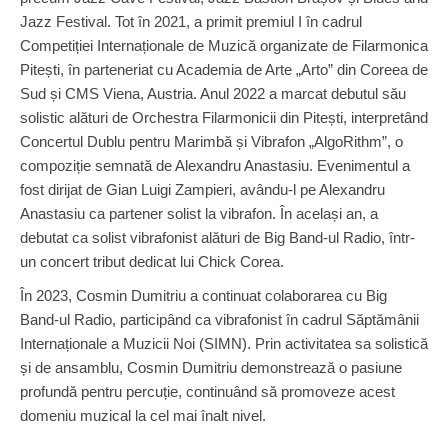
Jazz Festival. Tot în 2021, a primit premiul I în cadrul
Competiției Internaționale de Muzică organizate de Filarmonica
Pitești, în parteneriat cu Academia de Arte „Arto” din Coreea de
Sud și CMS Viena, Austria. Anul 2022 a marcat debutul său
solistic alături de Orchestra Filarmonicii din Pitești, interpretând
Concertul Dublu pentru Marimbă și Vibrafon „AlgoRithm”, o
compoziție semnată de Alexandru Anastasiu. Evenimentul a
fost dirijat de Gian Luigi Zampieri, avându-l pe Alexandru
Anastasiu ca partener solist la vibrafon. În același an, a
debutat ca solist vibrafonist alături de Big Band-ul Radio, într-
un concert tribut dedicat lui Chick Corea.
În 2023, Cosmin Dumitriu a continuat colaborarea cu Big
Band-ul Radio, participând ca vibrafonist în cadrul Săptămânii
Internaționale a Muzicii Noi (SIMN). Prin activitatea sa solistică
și de ansamblu, Cosmin Dumitriu demonstrează o pasiune
profundă pentru percuție, continuând să promoveze acest
domeniu muzical la cel mai înalt nivel.