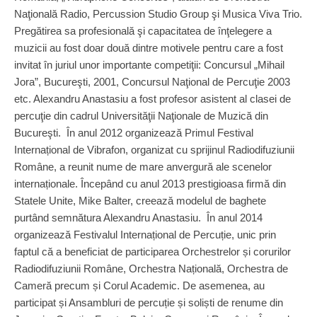
Naţională Radio, Percussion Studio Group şi Musica Viva Trio.
Pregătirea sa profesională şi capacitatea de înţelegere a
muzicii au fost doar două dintre motivele pentru care a fost
invitat în juriul unor importante competiţii: Concursul „Mihail
Jora”, Bucureşti, 2001, Concursul Naţional de Percuţie 2003
etc. Alexandru Anastasiu a fost profesor asistent al clasei de
percuţie din cadrul Universităţii Naţionale de Muzică din
Bucureşti. În anul 2012 organizează Primul Festival
Internațional de Vibrafon, organizat cu sprijinul Radiodifuziunii
Române, a reunit nume de mare anvergură ale scenelor
internaționale. Începând cu anul 2013 prestigioasa firmă din
Statele Unite, Mike Balter, creează modelul de baghete
purtând semnătura Alexandru Anastasiu. În anul 2014
organizează Festivalul Internațional de Percuție, unic prin
faptul că a beneficiat de participarea Orchestrelor și corurilor
Radiodifuziunii Române, Orchestra Națională, Orchestra de
Cameră precum și Corul Academic. De asemenea, au
participat și Ansambluri de percuție și soliști de renume din