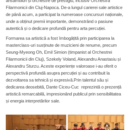
ansambluri și orchestre de prestigiu, inclusiv Orchestra
Filarmonicii din Cluj-Napoca. De-a lungul carierei sale artistice
de până acum, a participat la numeroase concursuri naționale,
unde a obținut premii importante, demonstrând o pasiune
autentică și o dedicare profundă pentru arta percuției.
Formarea sa artistică a fost îmbogățită prin participarea la
masterclass-uri susținute de muzicieni de renume, precum
Seung-Myeong Oh, Emil Simion (timpanist al Orchestrei
Filarmonicii din Cluj), Szekely Voland, Alexandru Anastasiu și
Alexandru Sturzu. Aceste experiențe valoroase i-au oferit o
perspectivă profundă asupra percuției și au contribuit la
dezvoltarea sa tehnică și expresivă.Prin talentul său și
dedicarea deosebită, Dante Ciceu-Cuc reprezintă o prezență
artistică remarcabilă, impresionând publicul prin sensibilitatea
și energia interpretărilor sale.