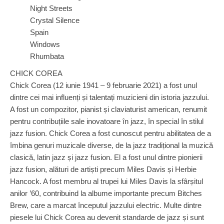
Night Streets
Crystal Silence
Spain
Windows
Rhumbata
CHICK COREA
Chick Corea (12 iunie 1941 – 9 februarie 2021) a fost unul
dintre cei mai influenți și talentați muzicieni din istoria jazzului.
A fost un compozitor, pianist și claviaturist american, renumit
pentru contribuțiile sale inovatoare în jazz, în special în stilul
jazz fusion. Chick Corea a fost cunoscut pentru abilitatea de a
îmbina genuri muzicale diverse, de la jazz tradițional la muzică
clasică, latin jazz și jazz fusion. El a fost unul dintre pionierii
jazz fusion, alături de artiști precum Miles Davis și Herbie
Hancock. A fost membru al trupei lui Miles Davis la sfârșitul
anilor ’60, contribuind la albume importante precum Bitches
Brew, care a marcat începutul jazzului electric. Multe dintre
piesele lui Chick Corea au devenit standarde de jazz și sunt