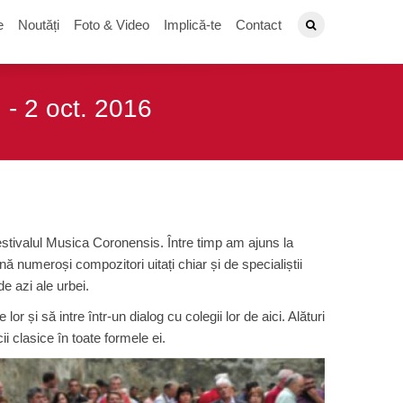
e
Noutăți
Foto & Video
Implică-te
Contact
 - 2 oct. 2016
festivalul Musica Coronensis. Între timp am ajuns la
ină numeroși compozitori uitați chiar și de specialiștii
de azi ale urbei.
r și să intre într-un dialog cu colegii lor de aici. Alături
i clasice în toate formele ei.