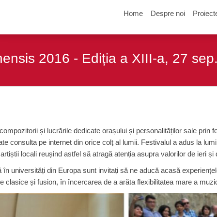
Home
Despre noi
Proiect
nsis 2016 - Ediția a XIII-a, 27 sep.
pozitorii și lucrările dedicate orașului și personalităților sale prin 
te consulta pe internet din orice colț al lumii. Festivalul a adus la lum
artiștii locali reușind astfel să atragă atenția asupra valorilor de ieri și 
în universități din Europa sunt invitați să ne aducă acasă experiențele lo
asice și fusion, în încercarea de a arăta flexibilitatea mare a muzici