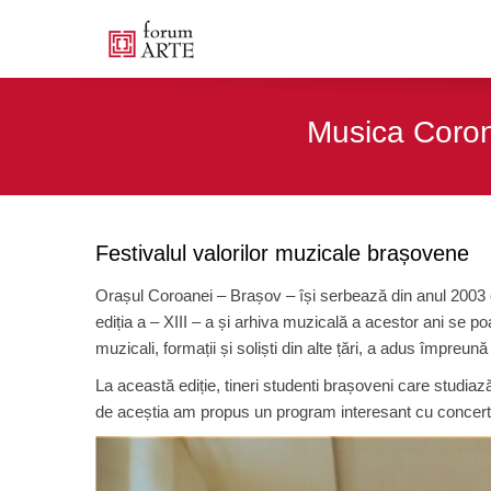
Musica Corone
Festivalul valorilor muzicale brașovene
Orașul Coroanei – Brașov – își serbează din anul 2003 com
ediția a – XIII – a și arhiva muzicală a acestor ani se poa
muzicali, formații și soliști din alte țări, a adus împreună 
La această ediție, tineri studenti brașoveni care studiază 
de aceștia am propus un program interesant cu concerte cl