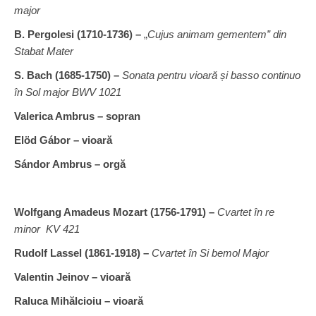
major
B. Pergolesi (1710-1736) –
„
Cujus animam gementem” din
Stabat Mater
S. Bach (1685-1750) –
Sonata pentru vioară și basso continuo
în Sol major
BWV 1021
Valerica Ambrus – sopran
Elöd Gábor – vioară
Sándor Ambrus – orgă
Wolfgang Amadeus Mozart (1756-1791) –
Cvartet în re
minor KV 421
Rudolf Lassel (1861-1918) –
Cvartet în Si bemol Major
Valentin Jeinov – vioară
Raluca Mihălcioiu – vioară