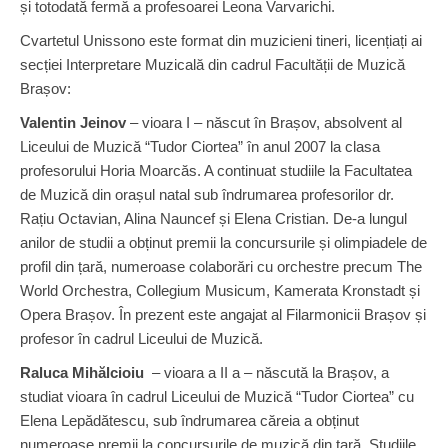
și totodată fermă a profesoarei Leona Varvarichi.
Cvartetul Unissono este format din muzicieni tineri, licențiați ai
secției Interpretare Muzicală din cadrul Facultății de Muzică
Brașov:
Valentin Jeinov
– vioara I – născut în Brașov, absolvent al
Liceului de Muzică “Tudor Ciortea” în anul 2007 la clasa
profesorului Horia Moarcăs. A continuat studiile la Facultatea
de Muzică din orașul natal sub îndrumarea profesorilor dr.
Rațiu Octavian, Alina Nauncef și Elena Cristian. De-a lungul
anilor de studii a obținut premii la concursurile și olimpiadele de
profil din țară, numeroase colaborări cu orchestre precum The
World Orchestra, Collegium Musicum, Kamerata Kronstadt și
Opera Brașov. În prezent este angajat al Filarmonicii Brașov și
profesor în cadrul Liceului de Muzică.
Raluca Mihălcioiu
– vioara a II a – născută la Brașov, a
studiat vioara în cadrul Liceului de Muzică “Tudor Ciortea” cu
Elena Lepădătescu, sub îndrumarea căreia a obținut
numeroase premii la concursurile de muzică din țară. Studiile