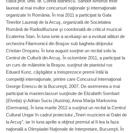
clasa prof. univ. dr. Corina Ibănescu. Sándor Ambrus este
laureat al mai multor concursuri naţionale şi internaţionale
organizate în România. În mai 2011 a participat la Gala
Tinerilor Laureaţi de la Arcuş, organizată de Societatea
Română de Radiodifuziune şi coordonată de criticul muzical
Ecaterina Stan. În luna iunie a aceluiaşi an a evoluat alături de
orchestra Filarmonicii din Braşov sub bagheta dirijorului
Cristian Oroşanu. În luna august susţine un recital solo la
Centrul de Cultură din Arcuş. În octombrie 2011, a participat la
un curs de măiestrie la Braşov, susţinut de pianistul rus
Eduard Kunz, câştigător a treisprezece premii întâi la
competiţii internaţionale, printre care Concursul Internaţional
George Enescu de la Bucureşti, 2007. De asemenea a mai
participat la masterclassuri susţinute de Elizabeth Sombart
(Elveția) şi Adrian Suciu (Austria), Anna Marija Markovina
(Germania). În luna martie 2012 a susţinut un recital la Centrul
Cultural Ungar în cadrul proiectului „Tineri muzicieni ai Galei de
la Arcuş”, iar în luna aprilie a obţinut premiul al II-lea la faza
naţională a Olimpiadei Naţionale de Interpretare, Bucureşti. În