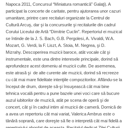
Napoca 2011, Concursul “Miniatura romantică” Galaţi). A
participat la concerte de caritate, pentru ajutorarea unor cazuri
umanitare, printre care recitaluri organizate la Centrul de
Cultură Arcuş, dar şi la concursurile şi recitalurile din cadrul
Corului Liceului de Artă “Dimitrie Cuclin”.
Repertoriul ei muzical
se întinde de la J. S. Bach, G.B. Pergolesi, A. Vivaldi, W.A.
Mozart, G. Verdi, la F. Liszt, A. Stoia, M. Negrea, şi D.
Mizrahy.
Descoperirea muzicii baroce, atât vocale cât şi
instrumentale, este una dintre interesele principale, dorind să
aprofundeze acest domeniu al muzicii culte. De asemenea,
este atrasă şi de alte curente ale muzicii, dorind să recreeze
cu cât mai mare fidelitate intenţiile compozitorilor.
Aflându-se la
început de drum, doreşte să-şi însuşească cât mai bine
tehnica vocală pentru a pune bazele unei voci care să bucure
auzul iubitorilor de muzică, atât pe scena de operă şi de
concert, cât şi în cadrul intim al muzicii de cameră.
Dornică de
a avea un repertoriu cât mai variat, Valerica Ambrus este o
tânără soprană, care doreşte să fie o interpretă cât mai fidelă a
repertoriului abordat de aceasta.
Recitalul dedicat Zilei Culturii