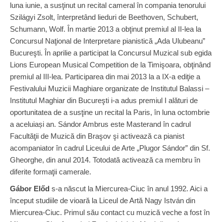
luna iunie, a susţinut un recital cameral în compania tenorului
Szilágyi Zsolt, înterpretând lieduri de Beethoven, Schubert,
Schumann, Wolf. În martie 2013 a obţinut premiul al II-lea la
Concursul Naţional de Interpretare pianistică „Ada Ulubeanu”
Bucureşti. În aprilie a participat la Concursul Muzical sub egida
Lions European Musical Competition de la Timişoara, obţinând
premiul al III-lea. Participarea din mai 2013 la a IX-a ediţie a
Festivalului Muzicii Maghiare organizate de Institutul Balassi –
Institutul Maghiar din Bucureşti i-a adus premiul I alături de
oportunitatea de a susţine un recital la Paris, în luna octombrie
a aceluiași an. Sándor Ambrus este Masterand în cadrul
Facultăţii de Muzică din Braşov şi activează ca pianist
acompaniator în cadrul Liceului de Arte „Plugor Sándor” din Sf.
Gheorghe, din anul 2014. Totodată activează ca membru în
diferite formaţii camerale.
Gábor Előd
s-a născut la Miercurea-Ciuc în anul 1992. Aici a
început studiile de vioară la Liceul de Artă Nagy István din
Miercurea-Ciuc. Primul său contact cu muzică veche a fost în