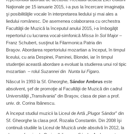
Naţionale pe 15 ianuarie 2015, i-a pus la încercare imaginaţia
şi posibilităţile vocale în interpretarea liedului şi mai ales a
liedului românesc. De asemenea colaborarea cu orchestra
Facultăţii de Muzică la începutul anului 2015, i-a îmbogăţit
repertoriul cu lucrarea vocal-simfonică
Missa în Sol Major
–
Franz Schubert, susţinut la Filarmonica Patria din
Braşov.
Abordarea repertoriului mozartian a început, în timpul
liceului, cu aria Despinei, Paminei, Blondei, iar în timpul
studenţiei această abordare a evoluat la studierea unui rol tipic
mozartian – rolul
Suzannei
din
Nunta lui Figaro.
Născut în 1993 la Sf. Gheorghe,
Sándor Ambrus
este
absolvent, şef de promoţie al Facultăţii de Muzică din cadrul
Universităţii „Transilvania” din Braşov, clasa de pian a prof.
univ. dr. Corina Ibănescu.
A început studiul muzicii la Liceul de Artă „Plugor Sándor” din
Sf. Gheorghe la clasa prof. Rozalia Constantin. Din 2008 îşi
continuă studiile la Liceul de Muzică unde absolvă în 2012, la