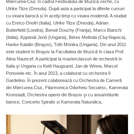
Miercurea-Ciuc în cadrul Festivalului de Muzică veche, cu
Ulrike Titze (Dresda). După asta a participat la diferite cursuri
cu vioara barocă și în acelşi timp cu vioara modernă. A studiat
cu Enrico Onofri (Italia), Ulrike Titze (Dresda), Adrian
Butterfield (Londra), Benoit Douchy (Franţa), Marco Bianchi
(Italia), Kppándi Jenő (Ungaria), Béres Melinda (Cluj-Napoca),
Hanke Katalin (Braşov), Tóth Mónika (Ungaria). Din anul 2011
este student în Braşov la Facultatea de Muzică în clasa Prof.
Alina Nauncef. A participat la masterclassuri de orchestră în
Italia şi Ungaria cu Ketil Haugsand, Jan de Winne, Marcel
Ponseele etc. În anul 2013, a colaborat cu orchestra Il
Gardelino. În prezent colaborează cu Orchestra de Cameră
din Miercurea Ciuc, Filarmonica Odorheiu Secuiesc, Kamerata
Kronstadt, Orchestra operei din Brașov şi cu ansamblurile
baroce, Concerto Spiralis și Kamerata Naturalica.