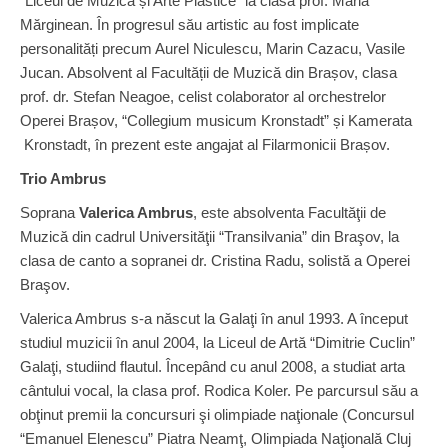
“Liceul de Muzică și Arte Plastice” la clasa prof. Maria
Mărginean. În progresul său artistic au fost implicate
personalități precum Aurel Niculescu, Marin Cazacu, Vasile
Jucan. Absolvent al Facultății de Muzică din Brașov, clasa
prof. dr. Stefan Neagoe, celist colaborator al orchestrelor
Operei Brașov, “Collegium musicum Kronstadt” și Kamerata
Kronstadt, în prezent este angajat al Filarmonicii Brașov.
Trio Ambrus
Soprana
Valerica Ambrus
, este absolventa Facultăţii de
Muzică din cadrul Universităţii “Transilvania” din Braşov, la
clasa de canto a sopranei dr. Cristina Radu, solistă a Operei
Braşov.
Valerica Ambrus s-a născut la Galaţi în anul 1993. A început
studiul muzicii în anul 2004, la Liceul de Artă “Dimitrie Cuclin”
Galaţi, studiind flautul. Începând cu anul 2008, a studiat arta
cântului vocal, la clasa prof. Rodica Koler. Pe parcursul său a
obţinut premii la concursuri şi olimpiade naţionale (Concursul
“Emanuel Elenescu” Piatra Neamţ, Olimpiada Naţională Cluj