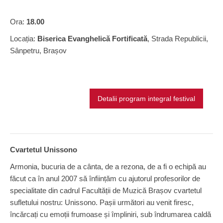
Ora:
18.00
Locația:
Biserica Evanghelică Fortificată
, Strada Republicii,
Sânpetru, Brașov
Detalii program integral festival
Cvartetul Unissono
Armonia, bucuria de a cânta, de a rezona, de a fi o echipă au
făcut ca în anul 2007 să înființăm cu ajutorul profesorilor de
specialitate din cadrul Facultății de Muzică Brașov cvartetul
sufletului nostru: Unissono. Pașii următori au venit firesc,
încărcați cu emoții frumoase și împliniri, sub îndrumarea caldă